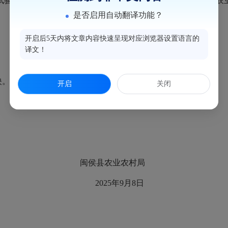
验示范基地条件。现对20
25
年闽侯县基层农技推广体系项目农
是否启用自动翻译功能？
开启后5天内将文章内容快速呈现对应浏览器设置语言的
译文！
映。
开启
关闭
闽侯县农业
农村
局
20
25
年
9
月
8
日