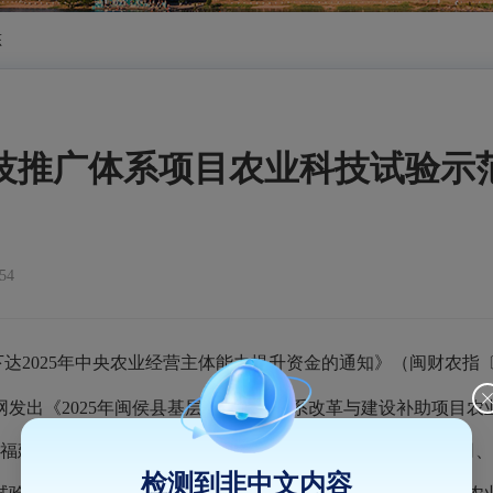
态
农技推广体系项目农业科技试验
54
下达
2025年中央农业经营主体能力提升资金的通知》
（闽
财农指
〔
发出《20
25
年闽侯县基层农技推广体系
改革与建设补助
项目农
福建省官洋生态农业有限公司、闽侯县鸿翔农业开发有限公司、
检测到非中文内容