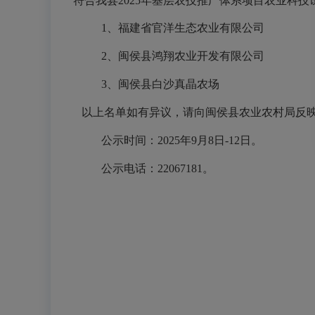
符合我县20
25
年
基层
农技推广体系项目农业科技试
1、
福建省官洋生态农业有限公司
2、
闽侯县鸿翔农业开发有限公司
3、
闽侯县白沙真晶农场
以上名单如有异议，请向闽侯县农业农村局反
公示时间：20
25
年
9
月
8日-12
日。
公示电话：22067181。