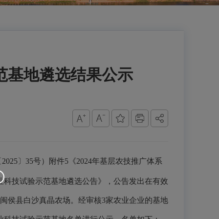
示范基地遴选结果公示
20
25
〕
35
号）
附件
5《2024
年基层农技推广体系
业科技试验示范基地遴选公告》，公告发出在有效
闽侯县白沙真晶农场
。经审核
3家
农业企业的基地