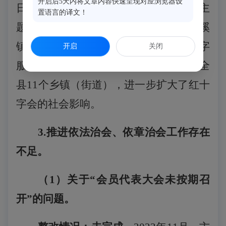
开启后5天内将文章内容快速呈现对应浏览器设
日”、“世界艾滋病日”、“国际志愿者日”主
置语言的译文！
题宣传活动分别在祥谦镇、南通镇、荆溪
镇、南屿镇、甘蔗街道举办；组织红十字
开启
关闭
服务团共开展志愿服务活动54场，辐射全
县11个乡镇（街道），进一步扩大了红十
字会的社会影响。
3.推进依法治会、依章治会工作存在
不足。
（
1
）关于
“会员代表大会未按期召
开”的问题。