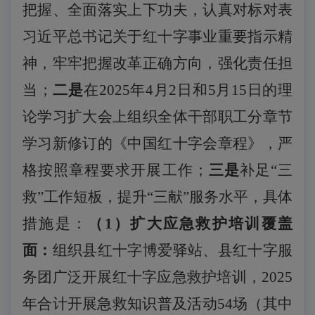
把握、全面落实上下功夫，认真对标对表
习近平总书记关于红十字事业重要指示精
神，牢牢把握改革正确方向，强化责任担
当；
二是
在
2025年4月2日和5月15日的
理
论学习扩大会上组织全体干部职工分章节
学习新修订的《中国红十字会章程》，严
格按照章程要求开展工作；
三是
补足
“三
救”工作短板，提升“三献”服务水平，具体
措施是：
（
1
）扩大应急救护培训覆盖
面：
组织县红十字博爱驿站、县红十字服
务团广泛开展红十字应急救护
培训，
2025
年合计开展急救知识普及活动54场（其中