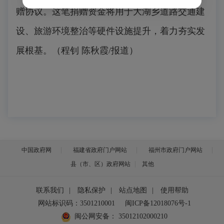
赠协议。这笔捐赠资金将用于大湖乡道路交通建
设、旅游环境整治等硬件设施提升，着力夯实发
展根基。（程钊 陈秋霞/报道）
中国政府网
福建省政府门户网站
福州市政府门户网站
县（市、区）政府网站
其他
联系我们
|
隐私保护
|
站点地图
|
使用帮助
网站标识码：3501210001
闽ICP备12018076号-1
闽公网安备：
35012102000210