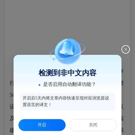
日前，福建江夏慈善基金会定向捐赠仪式举
检测到非中文内容
行。福建江夏慈善基金会向闽侯县慈善总会捐赠
是否启用自动翻译功能？
5000万元，专项用于大湖乡乡村振兴新农村建
开启后5天内将文章内容快速呈现对应浏览器设
置语言的译文！
设。县领导吴永忠、张弛、林小迓、陈贤东，以
及相关部门领导嘉宾出席捐赠仪式。仪式中，福
开启
关闭
建江夏慈善基金会与闽侯县慈善总会签订资金捐