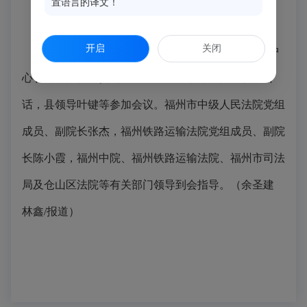
置语言的译文！
开启
关闭
6月26日，2025年上半年府院联席会议在县会议中
心召开。闽侯县委副书记、县长施家雄主持会议并讲
话，县领导叶键等参加会议。福州市中级人民法院党组
成员、副院长张杰，福州铁路运输法院党组成员、副院
长陈小霞，福州中院、福州铁路运输法院、福州市司法
局及仓山区法院等有关部门领导到会指导。（余圣建
林鑫/报道）