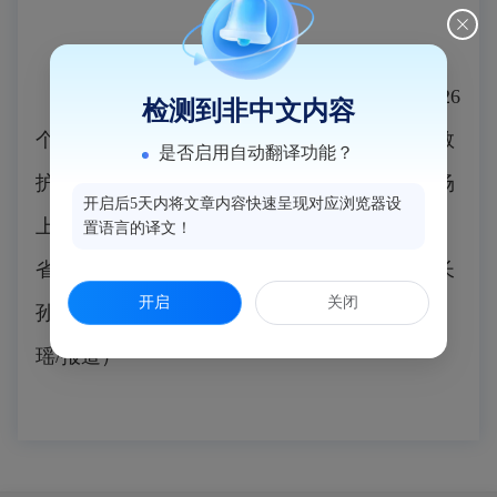
日前，“应对气候致险 共护闽江安澜”纪念第26
检测到非中文内容
个世界急救日暨2025年福州市红十字水上救援救
是否启用自动翻译功能？
护综合演练，在闽江闽侯荆溪段水域举行，现场
开启后5天内将文章内容快速呈现对应浏览器设
上演一场贴近真实险情的“水域救援实战大考”。
置语言的译文！
省、市红十字会以及市海事局有关领导，副市长
开启
关闭
孙晓岚、副县长叶键等出席活动。（陈堡 谢尔
瑶/报道）