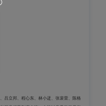
明、吕立邦、程心东、林小迓、张裴雷、陈格