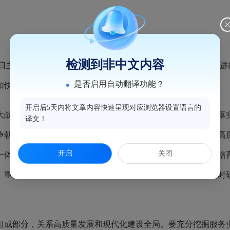
检测到非中文内容
7日主持召开国务院常务会议，学习贯彻习近平总书记在深入推
是否启用自动翻译功能？
加快建设分级诊疗体系有关政策措施。
开启后5天内将文章内容快速呈现对应浏览器设置语言的
战略决策，要把学习贯彻习近平总书记重要讲话精神同贯彻落实
译文！
争朝夕的紧迫感和干劲，以务实有力的举措深入推进雄安新区高
开启
关闭
一体抓好高质量建设和高效能治理，集聚京津冀等各方面优势培
、重大平台布局、区域经济合作等方面给予新区更大支持，及时
成部分，关系高质量发展和现代化建设全局。要充分挖掘服务业