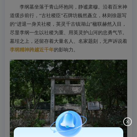
李纲墓坐落于青山环抱间，静谧肃穆。沿着百米神
道缓步前行，“古社稷臣”石牌坊巍然矗立，林则徐题写
的“进退一身关社稷，英灵千古镇湖山”楹联赫然入目，
尽显李纲一生以社稷为重、用英灵护山河的忠勇气节。
墓埕之上，还留存着大量名人、名家题刻，无声诉说着
李纲精神跨越近千年
的影响力。