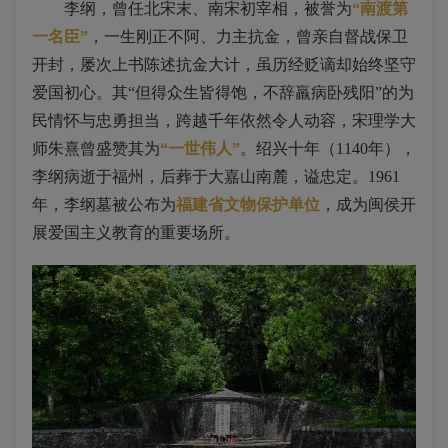
李纲，曾任北宋末、南宋初宰相，被誉为
“南渡第
一名臣”
，一生刚正不阿、力主抗金，曾亲自督战保卫
开封，屡次上书陈述抗金大计，虽历经贬谪却始终坚守
爱国初心。其“但得众生皆得饱，不辞羸病卧残阳”的为
民情怀与忠勇担当，跨越千年依然令人动容，宋理学大
师朱熹曾盛赞其为
“一世伟人”
。绍兴十年（1140年），
李纲病逝于福州，后葬于大嘉山南麓，谥忠定。1961
年，李纲墓被公布为
福建省文物保护单位
，成为闽侯开
展爱国主义教育的重要场所。