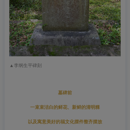
▲
李纲生平碑刻
墓碑前
一束束洁白的鲜花、新鲜的清明粿
以及寓意美好的福文化摆件整齐摆放