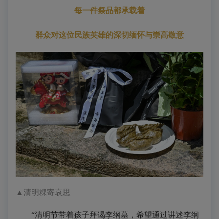
每一件祭品都承载着
群众对这位民族英雄的深切缅怀与崇高敬意
▲
清明粿寄哀思
“清明节带着孩子拜谒李纲墓，希望通过讲述李纲