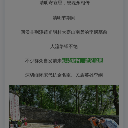
清明寄哀思，忠魂永相传
清明节期间
闽侯县荆溪镇光明村大嘉山南麓的李纲墓前
人流络绎不绝
不少群众自发前来
献花祭扫、驻足追思
深切缅怀宋代抗金名臣、民族英雄李纲