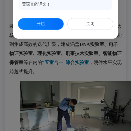
▲
技术人员开展生物物证检验
置语言的译文！
近年来，闽侯县公安局紧盯实战需求，持续加大
开启
关闭
装备引进投入力度，重点聚焦现场勘查、检验鉴定两大
核心领域，完成了从基础配备到高端精准、从单一功能
到集成高效的迭代升级，建成涵盖
DNA实验室、电子
物证实验室、理化实验室、刑事技术实验室、智能物证
保管室
等在内的
“五室合一”综合实验室
，硬件水平实现
跨越式提升。