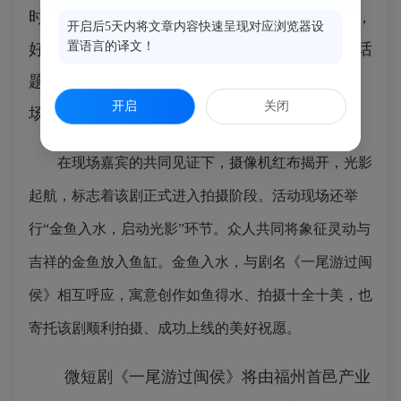
时代气息。同时，这部短剧开机还是‘遇见闽侯，
开启后5天内将文章内容快速呈现对应浏览器设
置语言的译文！
好好撒野’五一系列活动的精彩预热，提前丰富话
题、积蓄热度，助力引爆五一假日文旅市
开启
关闭
场。”
闽侯县旅游事业发展中心主任
徐辉表示。
在现场嘉宾的共同见证下，摄像机红布揭开，光影
起航，标志着该剧正式进入拍摄阶段。
活动现场还举
行“金鱼入水，启动光影”环节。众人共同将象征灵动与
吉祥的金鱼放入鱼缸。金鱼入水，与剧名《一尾游过闽
侯》相互呼应，寓意创作如鱼得水、拍摄十全十美，也
寄托该剧顺利拍摄、成功上线的美好祝愿。
微短剧《一尾游过闽侯》将由福州首邑产业