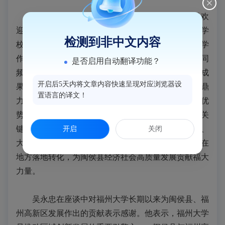
吴明红代表福州大学对吴永忠一行的到访表示欢
迎，
对闽
侯县委、县政府及福州高新区长期以来给予学
检测到非中文内容
校建设发展的关心和支持表示感谢。她指出，福州大学
作为扎根闽侯办学的省属重点高校，始终与地方发展同
是否启用自动翻译功能？
频共振，近年来在学科建设、人才培养、科技创新、成
开启后5天内将文章内容快速呈现对应浏览器设
果转化等方面取得了一系列成果，离不开地方政府的鼎
置语言的译文！
力支持。学校将充分发挥学科优势、人才优势与科研优
势，主动对接闽侯县、福州高新区产业发展需求，在关
键核心技术攻关、产学研平台搭建、高层次人才引育、
开启
关闭
大学生创新创业等方面深化合作，推动更多科研成果在
地方落地转化，为闽侯县经济社会高质量发展贡献福大
力量。
吴永忠在座谈中
对
福州大学长期以来为闽侯县、福
州高新区发展作出的贡献表示感谢。他表示，福州大学