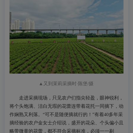
▲
又到茉莉采摘时
·陈堡/摄
走进采摘现场，只见农户们指尖轻盈，眼神锐利，
将个头饱满、洁白无瑕的花蕾连带着花托一同摘下，动
作娴熟又利落。“可不是随便摘就行的！”有着40多年采
摘经验的农户金女士介绍说，盛开的花朵、个头偏小且
略带微黄的花蕾，都不符合采摘标准，必须一一剔