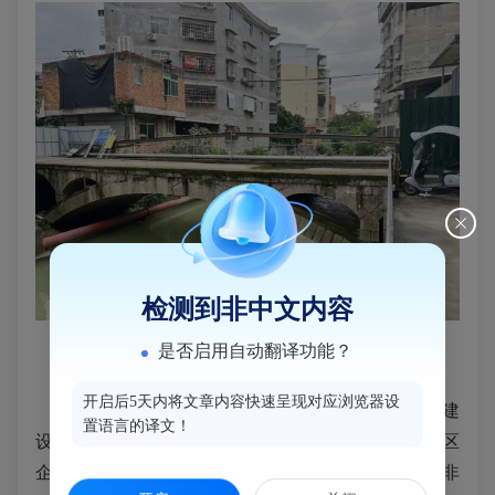
检测到非中文内容
是否启用自动翻译功能？
▲
南井村下井自然村2号桥
开启后5天内将文章内容快速呈现对应浏览器设
民有所呼，政有所应。南屿镇迅速启动便民便道建
置语言的译文！
设项目，多次组织人员现场勘查，广泛征求村民及辖区
企业意见，结合通行需求科学优化方案，兼顾行人、非