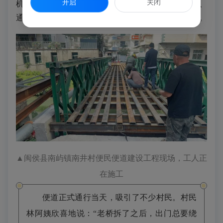
开启
关闭
机动车及小型农用器械通行安全，使便道实用性更强、
通行安全性更高，让便民工程真正贴合群众实际需要。
▲
闽侯县南屿镇南井村便民便道建设工程现场，
工人正
在施工
便道正式通行当天，吸引了不少村民。村民
林阿姨欣喜地说：“老桥拆了之后，出门总要绕