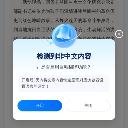
活动现场，闽侯县兰圃村乡土文化研究会党支
部副书记林依光为孩子们深情讲述兰圃村的革命历
史与红色峥嵘故事。从烽火连天的革命斗争岁月，
到当地抗日自卫队的英勇奋战事迹，生动鲜活的讲
解让孩子们听得全神贯注，一颗颗红色的种子在少
年心田悄然生根、发芽。
检测到非中文内容
宣讲结束后，到场领导嘉宾向全体少年儿童致以诚
是否启用自动翻译功能？
挚的节日问候，鼓励大家铭记革命历史、传承红色
开启后5天内将文章内容快速呈现对应浏览器设
基因，立志争做德智体美劳全面发展的新时代好少
置语言的译文！
年。在爱心捐赠环节，闽侯县兰圃村乡土文化研究
会为学校送上六一专项慰问红包，款项将专款专
开启
关闭
用，用于购置优秀学生表彰奖品，为孩子们的成长
之路送去温暖与助力。