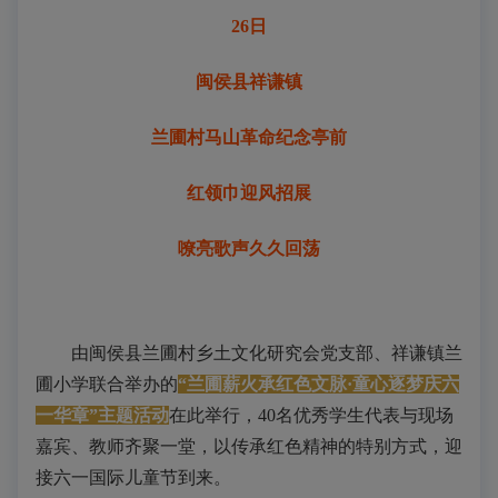
26日
闽侯县祥谦镇
兰圃村马山革命纪念亭前
红领巾迎风招展
嘹亮歌声久久回荡
由闽侯县兰圃村乡土文化研究会党支部、祥谦镇兰
圃小学
联
合
举办的
“兰圃薪火承红色文脉·童心逐梦庆六
一华章”主题活动
在此举行，40名优秀学生代表与现场
嘉宾、教师齐聚一堂，以传承红色精神的特别方式，迎
接六一国际儿童节到来。