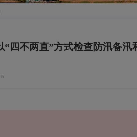
侯
以“四不两直”方式检查防汛备汛
45