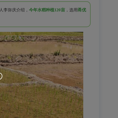
责人李弥庆介绍，
今年水稻种植120亩
，选用
甬优