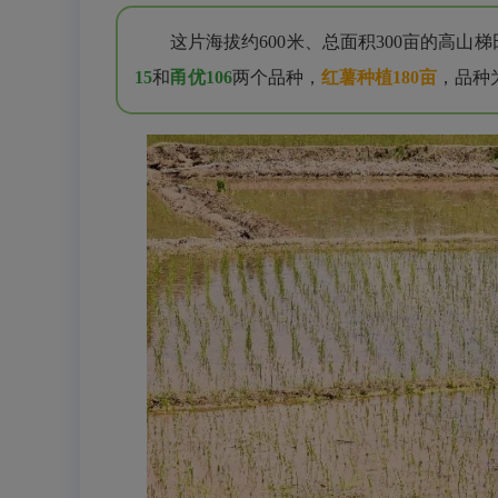
这片海拔约600米、总面积300亩的高
15
和
甬优106
两个品种，
红薯种植180亩
，品种