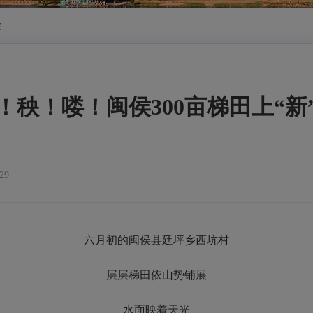
侯
！秧！喽！闽侯300亩梯田上“新
29
六月初的闽侯县廷坪乡西坑村
层层梯田依山势铺展
水面映着天光