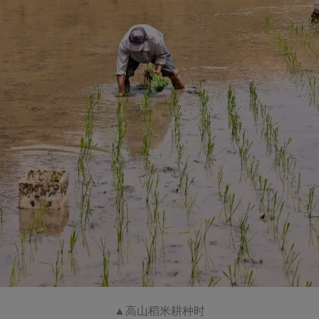
▲
高山稻米耕种时