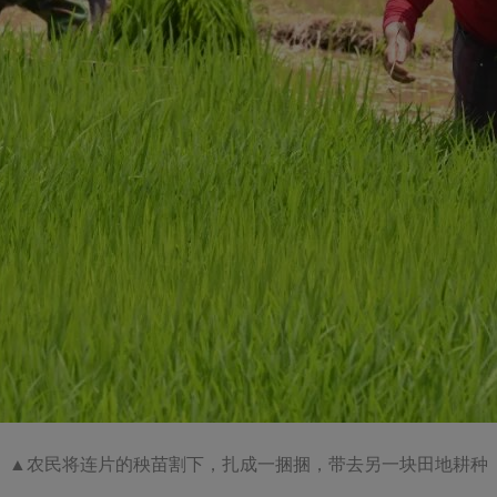
▲农民将连片的秧苗割下，扎成一捆捆，带去另一块田地耕种