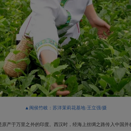
▲闽侯竹岐：苏洋茉莉花基地·王立强/摄
是原产于万里之外的印度。西汉时，经海上丝绸之路传入中国并