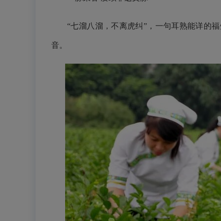
“七溜八溜，不离虎纠”，一句耳熟能详的福州
音。