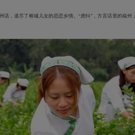
话，道尽了榕城儿女的恋恋乡情。“虎纠”，方言话里的福州；“不离