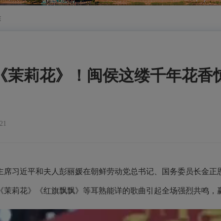
侯
《茉莉花》！闽侯这缕千年花香
21
家主席习近平和夫人彭丽媛在朝鲜劳动党总书记、国务委员长金正
《茉莉花》《红旗飘飘》等耳熟能详的歌曲引起全场强烈共鸣，