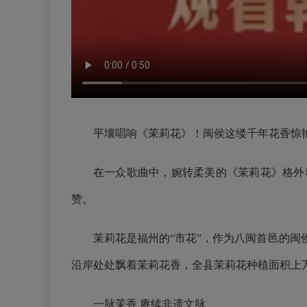
平壤唱响《茉莉花》！闽侯这缕千年花香惊
在一众歌曲中，婉转柔美的《茉莉花》格外
赞。
茉莉花是福州的“市花”，作为八闽首邑的闽
沿岸处处飘着茉莉花香，全县茉莉花种植面积上
一脉茉香 赓续非遗文脉