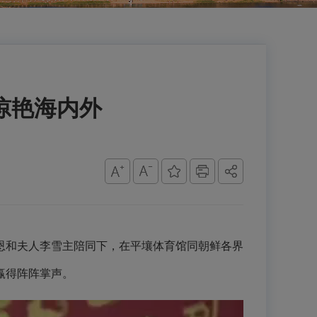
惊艳海内外
恩和夫人李雪主陪同下，在平壤体育馆同朝鲜各界
赢得阵阵掌声。