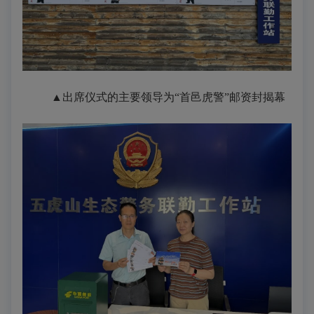
▲出席仪式的主要领导为“首邑虎警”邮资封揭幕