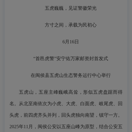
五虎巍巍，见证警徽荣光
方寸之间，承载为民初心
6月16日
“首邑虎警”安宁佑万家邮资封首发式
在闽侯县五虎山生态警务运行中心举行
五虎山，五座主峰巍峨高耸，形似五虎盘踞而得
名。从北至南依次为小虎、大虎、白面虎、岐尾虎、回
头虎，前四虎齐头并列，回头虎独向南望，镇守一方。
2025年11月，闽侯公安以五座山峰为原型，结合公安五