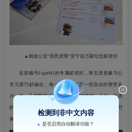
▲闽侯公安“首邑虎警”安宁佑万家纪念邮资封
这套编号Fzga081的专属邮资封，将五虎形象与公
安元素巧妙融合。每一枚信封都是一张流动的警营名
片，每一只虎警都是一面飘扬的精神旗帜。从此，五虎
的名字将随着鸿雁传书走进千家万户，让“安宁佑万
检测到非中文内容
家”的初心在每一次寄递中悄然传递。
是否启用自动翻译功能？