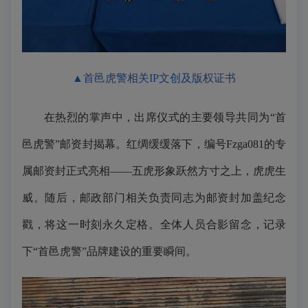
▲首邑虎警相关IP文创及版权证书
在热烈的掌声中，出席仪式的主要领导共同为“首
邑虎警”邮资封揭幕。红绸缓缓落下，编号Fzga081的专
属邮资封正式亮相——五虎形象跃然方寸之上，虎虎生
威。随后，邮政部门相关负责同志为邮资封加盖纪念
戳，将这一时刻永久定格。全体人员合影留念，记录
下“首邑虎警”品牌建设的重要瞬间。