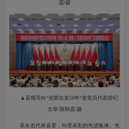
霞/摄
▲县领导向“光荣在党50年”老党员代表授纪
念章
·陈秋霞/摄
吴永忠代表县委，向受表彰的先进集体、先