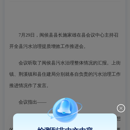
7月29日，闽侯县县长施家雄在县会议中心主持召
开全县污水治理提质增效工作推进会。
会议听取了闽侯县污水治理整体情况的汇报。上街
镇、荆溪镇和县住建局分别就各自负责的污水治理工作
推进情况作了发言。
会议指出——
推进污水治理提质增效是落实习近平生态文明思想
的具体举措，是回应人民群众对美好生活向往的必然要