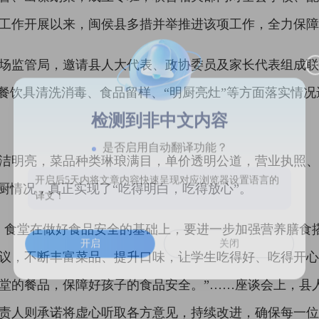
工作开展以来，闽侯县多措并举推进该项工作，全力保障
场监管局，邀请县人大代表、政协委员及家长代表组成联
、餐饮具清洗消毒、食品留样、“明厨亮灶”等方面落实情
检测到非中文内容
是否启用自动翻译功能？
明亮，菜品种类琳琅满目，单价透明公道，营业执照、
开启后5天内将文章内容快速呈现对应浏览器设置语言的
厨情况，真正实现了“吃得明白，吃得放心”。
译文！
堂在做好食品安全的基础上，要进一步加强营养膳食搭
开启
关闭
议，不断丰富菜品、提升口味，让学生吃得好、吃得开心
堂的餐品，保障好孩子的食品安全。”……座谈会上，县
责人则承诺将虚心听取各方意见，持续改进，确保每一位