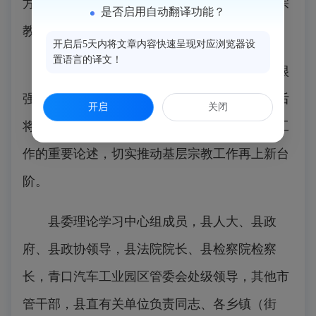
方面，深入浅出地解读了如何做好新时代党的宗
是否启用自动翻译功能？
教工作。
开启后5天内将文章内容快速呈现对应浏览器设
置语言的译文！
此次专题讲座主题鲜明、内容丰富，具有很
强的针对性和指导性。与会人员纷纷表示，今后
开启
关闭
将进一步深入学习领会习近平总书记关于宗教工
作的重要论述，切实推动基层宗教工作再上新台
阶。
县委理论学习中心组成员，县人大、县政
府、县政协领导，县法院院长、县检察院检察
长，青口汽车工业园区管委会处级领导，其他市
管干部，县直有关单位负责同志、各乡镇（街