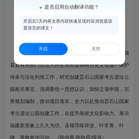
是否启用自动翻译功能？
开启后5天内将文章内容快速呈现对应浏览器设
置语言的译文！
开启
关闭
11月12日，闽侯县委书记吴永忠、县长施家雄带领
县直有关部门负责人到甘蔗街道调研历史文化遗产保护
传承与活化利用工作，研究创建昙石山国家考古遗址公
园相关事宜。强调要统一思想认识，加快立项申报，完
善规划编制，推动项目落实，全力以赴推动昙石山国家
考古遗址公园创建工作，在提升闽侯文化影响力、展示
福建新形象上久久为功。县领导陈祥波、叶常青、叶
键、黄敏参加活动。（陈何畏 陈秋霞/报道）