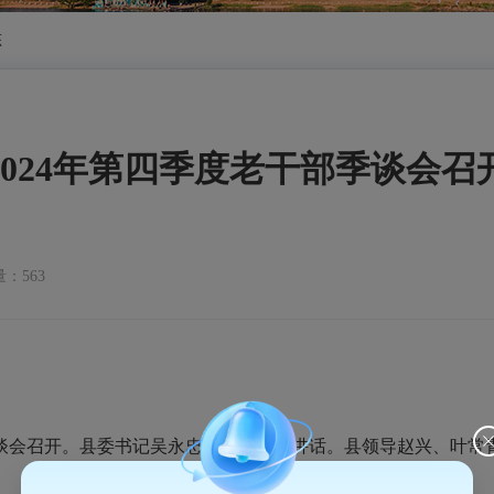
态
2024年第四季度老干部季谈会召
：563
季谈会召开。县委书记吴永忠出席会议并讲话。县领导赵兴、叶