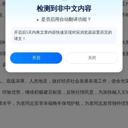
听取了闽侯县2024年组织工作情况、党风廉政建设和反腐败
检测到非中文内容
善、文化宣传等方面提出了意见建议。吴永忠认真听取发言，不
是否启用自动翻译功能？
。
开启后5天内将文章内容快速呈现对应浏览器设置语言的
译文！
新时代中国特色社会主义思想为指导，全面贯彻落实党的二十大
彻落实中央决策部署和省、市工作要求，重大项目攻坚突破、发
开启
关闭
，县域经济社会高质量发展取得了新成效。
、底蕴深厚、人杰地灵，做好经济社会发展各项工作，使命光
、经验优势，继续积极建言献策，反映社情民意，为加快融入主
障水平，为老同志安享幸福晚年保驾护航，为老同志发挥独特优