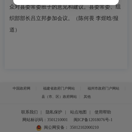
众对县委常委班子的意见和建议。县委常委、组
织部部长吕立邦参加会议。（陈何畏 李煜晗/报
道）
中国政府网
福建省政府门户网站
福州市政府门户网站
县（市、区）政府网站
其他
联系我们
|
隐私保护
|
站点地图
|
使用帮助
网站标识码：3501210001
闽ICP备12018076号-1
闽公网安备：
35012102000210