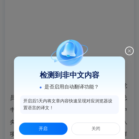
检测到非中文内容
近日，闽侯县委书记吴永忠主持召开基层党
是否启用自动翻译功能？
员干部群众代表座谈会，深入学习贯彻习近平总
开启后5天内将文章内容快速呈现对应浏览器设
置语言的译文！
书记关于加强党的作风建设的重要论述，按照中
央部署和省委、市委工作要求，围绕贯彻中央八
开启
关闭
项规定及其实施细则精神，听取基层党员干部群