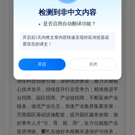
园区）、福州木根雕产业创意园、中元艺术馆等
检测到非中文内容
地，与企业负责人、非遗传承人面对面交流，详
是否启用自动翻译功能？
细了解园区规划布局、招商运营、产业培育、非
遗传承保护等情况，现场协调解决困难问题。
开启后5天内将文章内容快速呈现对应浏览器设
置语言的译文！
吴永忠强调，
要
深入学习贯彻习近平总书记
关于树立和践行正确政绩观的重要论述和对福建
工作的重要讲话重要指示精神，抓实重点产业，
开启
关闭
塑造发展优势
，以实干实绩推动高质量发展。
要
强化科技创新引领，深耕优势赛道，聚力关键核
心技术攻关，持续提升行业竞争力；精准推进平
台招商、园区招商、产业链招商，不断延伸产业
链条，做优产业生态，加速产业集群集聚发展；
完善园区基础设施配套，提升园区服务效能，
做
好青年人才“引、育、留、用”
，全方位赋能产业
提质增效。
要
扎实做好木根雕非遗保护与传承，