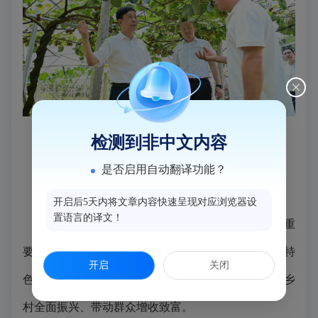
检测到非中文内容
▲
县领导在湖东果蔬农民专业合作社调研
是否启用自动翻译功能？
吴永忠强调——
开启后5天内将文章内容快速呈现对应浏览器设
置语言的译文！
要深入学习贯彻习近平总书记关于“三农”工作的重
要论述，牢固树立和践行正确政绩观，因地制宜培育特
开启
关闭
色产业，用心用情办好民生实事，以高质量党建引领乡
村全面振兴、带动群众增收致富。