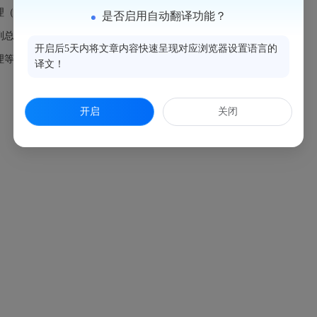
（试用期一年），试用期时间从2023年8月起计算；
是否启用自动翻译功能？
副总经理（挂职）职务。
开启后5天内将文章内容快速呈现对应浏览器设置语言的
理等职务自然免除，不再办理免职手续。
译文！
开启
关闭