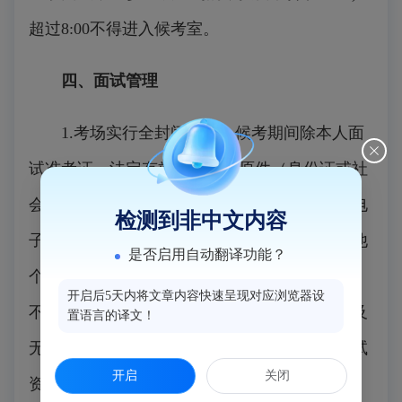
超过
8:00
不得进入候考室
。
四、面试管理
1.
考场实行全封闭管理。
候考期间除本人面
试准考证、法定有效身份证件原件（身份证或社
会保障卡）外，
考生携带的手机、平板电脑、电
检测到非中文内容
子手表等带有存储、通讯功能的电子产品
和其他
是否启用自动翻译功能？
个人物品均交由物品寄存处工作人员统一代管，
开启后5天内将文章内容快速呈现对应浏览器设
不得带入
面试候考室和面试考室，
严禁与外界及
置语言的译文！
无关人员接触、联络，否则视为违纪，取消面试
开启
关闭
资格。