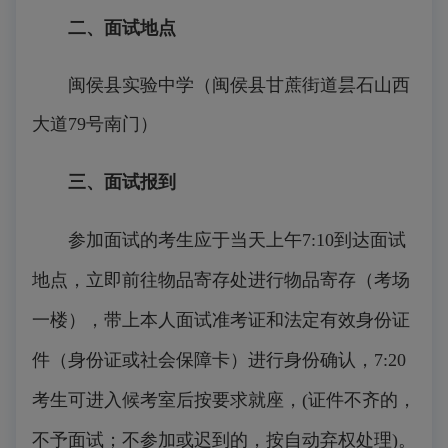
二、面试地点
闽侯县实验中学（闽侯县甘蔗街道昙石山西
大道
79
号南门）
三、面试报到
参加面试的考生应于当天上午
7:10
到达面试
地点，立即前往物品寄存处进行物品寄存（考场
一楼），
带上本人面试准考证和法定有效身份证
件（身份证或社会保障卡）进行身份确认，
7:20
考生可进入候考室后按要求就座，
(
证件不齐的，
不予面试；不参加或迟到的，按自动弃权处理
)
。