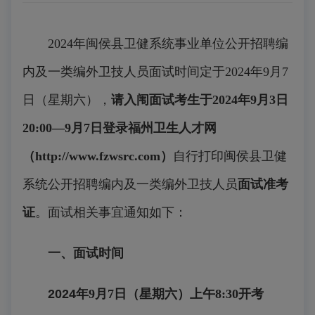
2024
年闽侯县卫健系统事业单位公开招聘编
内及一类编外卫技人员面试时间定于
2024
年
9
月
7
日（星期六），
请入闱面试考生于
2024
年
9
月
3
日
20:00
—
9
月
7
日登录福州卫生人才网
（
http://www.fzwsrc.com
）
自行打印闽侯县卫健
系统公开招聘编内及一类编外卫技人员
面试准考
证
。
面试相关事宜通知如下：
一、面试时间
2024
年
9
月
7
日（星期六）上午
8:30
开考