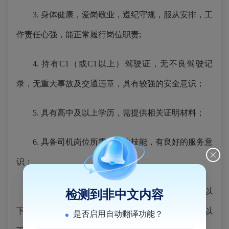
3.
身体健康，爱岗敬业，遵纪守规，服从安排，工
作责任心强，能正常履行岗位职责
;
4.
持有
C1（或C1以上）驾驶证
，无不良驾驶记
录，无重大事故及交通违章，具
有较强的安全意识；
5.
具有高中及以上学历
，需提供相关证明材料；
6.
具备司机岗位所需的专业技能，有良好的服务意
识；
7.
男性
年龄在
5
5周岁（19
7
0年1月1日之后出生）以
检测到非中文内容
下
，
女性
年龄在
50
周岁（
19
75
年
1月1日之后出生）以
是否启用自动翻译功能？