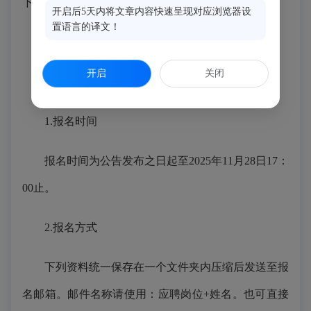
下。
开启后5天内将文章内容快速呈现对应浏览器设
置语言的译文！
五、
招聘程序
开启
关闭
（
一
）
报名
1.报名时间
报名时间为公告发布之日起至
2025年
11
月
28
日
17：
00
止。
2.报名方式
下列资料统一保存在一个文件夹内压缩后发送至报
名邮箱。邮件名称请使用：应聘岗位
+姓名。也可直接