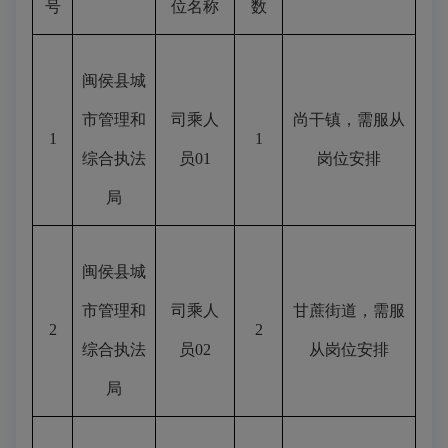
号
位名称
数
闽侯县城
市管理和
司乘人
尚干镇，需服从
1
1
综合执法
员
01
岗位安排
局
闽侯县城
市管理和
司乘人
甘蔗街道，需服
2
2
综合执法
员
02
从岗位安排
局