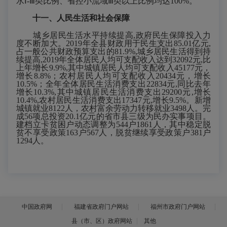
水Ⅰ-Ⅲ类比例、省控小流域Ⅲ类以上比例均达100%。
十一、人民生活和社会保障
城乡居民生活水平持续提高,政府民生保障投入力
度不断加大。2019年全县财政用于民生支出85.01亿元,
占一般公共财政预算支出的81.9%,城乡居民生活得到持
续提高,2019年全体居民人均可支配收入达到32092元,比
上年增长9.9%,其中城镇居民人均可支配收入45177元，
增长8.8%；农村居民人均可支配收入20434元，增长
10.5%；全年全体居民生活消费支出22834元,同比去年
增长10.3%,其中城镇居民生活消费支出29200元,增长
10.4%,农村居民生活消费支出17347元,增长9.5%。新增
城镇就业8122人，农村富余劳动力转移就业3498人。完
成56项总投资20.1亿元的省市县三级为民办实事项目。
建档立卡贫困户动态调整为544户1861人，其中稳定脱
贫不享受政策163户567人，脱贫继续享受政策户381户
1294人。
中国政府网
福建省政府门户网站
福州市政府门户网站
县（市、区）政府网站
其他