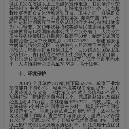
做法多次在省级以上主流媒体宣传报道，甘蔗洽浦村荣
获福州市“书香乡村”称号。新增健身路径55条，定向越
野比赛等群众文体活动蓬勃开展。卫生方面，县域群众
健康素质持续提升。我县贯彻落实“健康中国2030”，不
断推进新时期医疗卫生服务从以治疗为中心向为以健康
为中心转变。2019年我县持续实施居民健康档案管理、
健康教育等14类国家基本公共卫生服务项目，人均公共
卫生服务经费财政补助标准提高至60元；制定实施闽侯
县防治慢性病中长期规划（2017-2025），创建省级慢
性病综合防控示范区；有效融合人居环境卫生整治与疾
病预防，积极推进乡镇创卫工作，白沙镇通过国家卫生
乡镇初评、青口镇通过省级卫生乡镇初评。截至目前，
全县法定传染病发病率648.81/10万，低于全市平均水
平；人均预期寿命提高至78.59岁，高于往年。
十、环境保护
2018年全县单位GDP能耗下降5.97%，单位工业增
加值能耗下降8.4%，城乡环境实现了全面提升。农村
人居环境切实改善，乡村振兴3个试点乡镇和40个试点
加快打造，新建设美丽乡村51个。完成造林绿化及森林
经营面积4.79万亩，森林覆盖率59.27%，竹岐元格、小
箬尚锦等5个村获评“国家森林乡村”，我县获评“全国绿
化模范单位”。垃圾分类试点工作启动铺开，农村生活
垃圾治理工作顺利通过省市考评验收；建成污水管网
117公里，清疏150公里；县域空气优良率98.8%，县级
以上集中式饮用水源地水质达标率、闽江流域干流优良