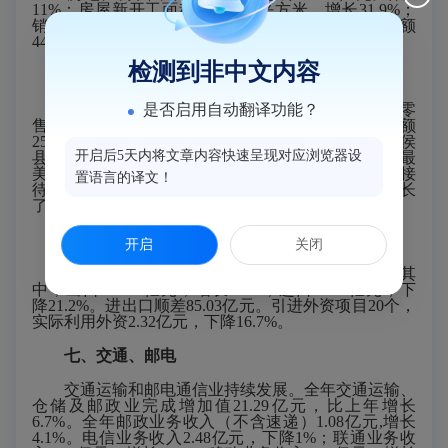
11%；房屋新开工面积229.67万平方米，增长31.9%；
销售面积353.44万平方米，增长0.8%；商品房销售额
443.72亿元，增长0.3%。
检测到非中文内容
五、国内贸易、旅游
消费品市场保持稳定增长。全年实现社会消费品零
是否启用自动翻译功能？
售总额354.33亿元，增长9.9%，其中限额以上零售额
251.80亿元，增长13.1%。特色旅游影响扩大，《闽侯
开启后5天内将文章内容快速呈现对应浏览器设
县全域旅游发展总体规划》发布实施，“闽侯，闽江最
美的问候”文旅宣传片在央视播出，2019年，全县共接
置语言的译文！
待游客811万人次，旅游总收入26亿元，同比分别增长
了21%和49%。
六、对外经济
开启
关闭
全年进出口总额176.30亿元，比上年下降0.7%。其
中，出口130.67亿元，增长9.2%；进口45.64亿元，下
降21.2%。进出口顺差85.03亿元。引进外资项目20个，
实际利用外资2.32亿元，下降16.7%。
七、交通、邮电
交通运输和邮电通信业持续发展。全年交通运输、
仓储及邮政业完成增加值21.29亿元，比上年增长
6.7%。全年邮政业务收入（不含速递）1.08亿元,增长
4.1%。电信业务收入2.48亿元，下降1%；联通业务收