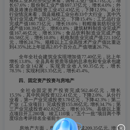
规模工业从经济类型来看，国有工业产值4.71亿元，增
长67.6%；股份制工业产值697.37亿元，增长4.0%；外
商及港澳台商投资工业452.43亿元，下降12.9%。从分
行业情况来看，我县规模工业分布33个大行业，其中汽
车行业完成产值275.34亿元，下降15.4%；工艺品行业
完成产值180.73亿元，增长19.6%；鞋帽服装纺织业完
成产值108.39亿元，增长0.8%；建筑材料制造业完成产
值167.46亿元，增长33%；食品饮料制造业完成产值
86.58亿元，增长10.8%；机电制造业完成产值221.10亿
元，增长24.7%。规模以上工业高技术产业产值比重达
到4.35%,比上年提高2.85个百分点,产值增速26.7%。
全年全社会建筑业实现增加值77.40亿元，比上年
增长13.8%。全县具有资质等级的总承包和专业承包建
筑业企业142家，实现营业收入90.35亿元，增长
78.5%；实现利润3.35亿元，增长45.4%。
四、固定资产投资与房地产
全社会固定资产投资完成562.46亿元，增长
15.5%，其中民间投资322.41亿元，下降2.0%。从分行
业看，第一产业完成投资3.78亿元，下降42.3%；第二
产业（工业项目）完成投资155.86亿元, 增长34.7%；第
三产业完成投资402.82亿元，增长10.5%。县级以上重
点项目开工280项、竣工110项，“五个一批”项目两个季
度综合考评排名全省前十。
房地产方面，房地产投资完成209.35亿元, 增长