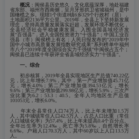
概况
：闽侯县历史悠久，文化底蕴深厚，地处福建
省东部、福州市西南侧，呈月牙形拱卫省城福州，是中
国橄榄之乡。现辖1个街道8镇6乡329个行政村（居），
土地面积2136平方公里。2019年，全县上下坚持新发展
理念，坚持高质量发展落实赶超，发展环境不断优化，
全县经济社会平稳健康发展。入围全国县域经济发
展“百强县”，进入全国投资潜力“十强县”；中国工业百
强县（市）闽侯榜上有名；人民日报发布的“2019年中
国中小城市高质量发展指数研究成果”系列榜单中福州
市八个“2019年度全国综合实力千强镇”中闽侯占五个；
闽侯县已连续十年获评全省县域经济实力“十强县”。
一、综合
初步核算，2019年全县实现地区生产总值740.22亿
元，比上年增长7.9%，其中，第一产业增加值45.71亿
元，增长4.0%；第二产业增加值394.53亿元，增长
9.6%；第三产业增加值299.98亿元，增长5.9%，三次产
业比重为6.2：53.3：40.5。全年人均地区生产总值
101053元，增长6.0%。
年末全县常住人口74万人，比上年未增加1.5万
人，其中城镇常住人口42.5万人，占总人口比重（常住
人口城镇化率）为57.4%，比上年未提高0.4个百分点。
全年出生率为12.4‰，死亡率为5.8‰，自然增长率
6.6‰。户籍人口70.3万人，其中60岁以上人口13.5万
人。