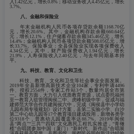
入1.42亿元，增长0.8%；移动业务收入4.45亿元，增长
3.7%。
八、金融和保险业
年末金融机构人民币各项存贷款余额1168.70亿
元，增长20.6%。其中，金融机构存款余额660.64亿
元，增长12.1%，住户储蓄存款余额345.46亿元，增长
14.4%；金融机构人民币各项贷款余额508.05亿元，增
长33.7%。保险事业：全县保险业实现各项保费收入
4.34亿元，其中，财产险保费收入1.94亿元，增长
21.9%，人寿保险收入2.40亿元，与去年同期基本持
平。
九、科技、教育、文化和卫生
科技、教育、文化和卫生等社会事业全面发展。
2019年全县新增高新技术企业104家，专利申请4496
件、授权2554件，专家工作站3个，数量均居全市第
一。教育方面，大力引入优质教育资源，试点委托福州
至一教育入驻管理闽侯二中、虎峰初级中学，促成与福
建师范大学合作共建闽侯六中，完成《闽侯县中小学幼
儿园布局专项规划》设计方案，县第二实验小学、白沙
第二中心幼儿园等17个教育项目建成投用，新增各类学
位9318个，普惠幼儿园覆盖率达88.7%。2019年闽侯
县“两点”“三共”“四联”文化惠民工程扎实推进，“青橄
榄”合唱团参加中国（厦门）“新时代、新作品”合唱展
演喜获最高荣誉，县图书馆、闽都民谷园创新活动经验