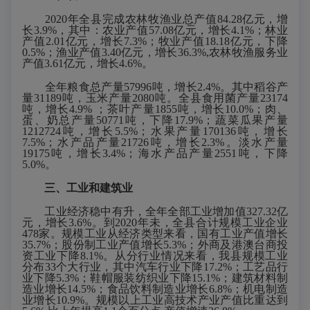
20
20
年全县完成农林牧渔业总产值
84.28
亿元，增
长
3.9
%，其中：农业产值
57.08
亿元，增长
4.1
%；林业
产值
2.01
亿元，增长
7.3
%；牧业产值
18.18
亿元，下降
0.5
%；渔业产值
3.40
亿元，增长
36.3
%,农林牧渔服务业
产值
3.61
亿元，增长
4.6
%。
全年粮食总产量
57996
吨，
增长
2.4%。其中稻谷产
量31189吨，玉米产量2080吨
。全县食用菌产量
23174
吨，增长
4.9
%
；茶叶产量
1855
吨，增长
10.
0
%；肉、
蛋、奶总产量
50771
吨，
下降
17.9
%；蔬菜瓜果产量
1212724
吨，增长
5.
5
%；水果产量
170136
吨，增长
7.5
%；水产品产量
21726
吨，
增长
2.3%。淡水产量
19175吨，增长3.4%；
海水产品产量
2551
吨
，
下降
5.0%
。
三、工业和建筑业
工业经济稳中有升，全年全部工业增加值
327.32
亿
元，增长
3.6
%。到20
20
年未，全县合计规模工业企业
478
家。规模工业从经济类型来看，国有工业产值增长
35.7
%；股份制工业产值增长
5.3
%；外商及港澳台商投
资工业下降
8.1
%。从分行业情况来看，我县规模工业
分布33个大行业，其中汽车行业下降
17.2
%；工艺品行
业
下降
5.3
%；鞋帽服装纺织业
下降
15.1
%；建筑材料制
造业增长
14.5
%；食品饮料制造业增长
6
.8%；机电制造
业增长
10.9
%。规模以上工业高技术产业产值比重达到