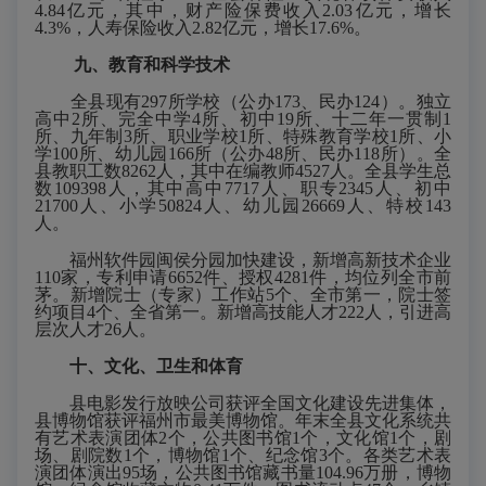
4.84
亿元，其中，财产险保费收入
2.03
亿元，增长
4.3
%，人寿保险收入
2.82
亿元，
增长
17.6%
。
九、教育
和科学技术
全县现有
297所学校（公办173、民办124）。独立
高中2所、完全中学4所、初中19所、十二年一贯制1
所、九年制3所、职业学校1所、特殊教育学校1所、小
学100所、幼儿园166所（公办48所、民办118所）。全
县教职工数8262人，其中在编教师4527人。全县学生总
数109398人，其中高中7717人、职专2345人、初中
21700人、小学50824人、幼儿园26669人、特校143
人。
福州软件园闽侯分园加快建设，新增高新技术企业
110家
，
专利申请
6652件、授权4281件，均位列全市前
茅。新增院士（专家）工作站5个、全市第一，院士签
约项目4个、全省第一。新增高技能人才222人，引进高
层次人才26人。
十、
文化
、
卫生
和体育
县电影发行放映公司获评全国文化建设先进集体，
县博物馆获评福州市最美博物馆。
年末全
县
文化系统共
有艺术表演团体
2个，公共图书馆1个，文化馆1个，剧
场、剧院数1个，博物馆
1个
、纪念馆
3个。各类艺术表
演团体演出95场，公共图书馆藏书量104
.
96万册，博物