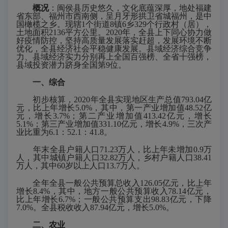
概况
：闽侯县历史悠久，文化底蕴深厚，地处福建
省东部、福州市西南侧，呈月牙形拱卫省城福州，是中
国橄榄之乡。现辖
1个街道8镇6乡329个行政村（居），
土地面积2136平方公里。20
20
年，
全县上下
同心协力
做
好
疫情防控
，
坚持高质量发展落实赶超，发展环境不断
优化，全县经济社会平稳健康发展。
县域经济综合竞争
力、县域经济实力分别再上全国百强榜、全省十强榜，
县域投资潜力跻身全国第
9位。
一、综合
初步核算，
20
20
年全县实现地区生产总值
793.04
亿
元，比上年增长
5.0
%，其中，第一产业增加值
48.52
亿
元，增长
3.7
%；第二产业增加值
413.42
亿元，增长
5.1
%；第三产业增加值
331.10
亿元，增长
4
.9%，三次产
业比重为
6.1
：
52.1
：
41.8
。
年末全县
户籍
人口
7
1.23
万人，比上年未增加
0.9
万
人，其中城镇
户籍
人口
32.82
万人，
乡村户籍人口
38.41
万人，
其中
60岁以上人口13.
7
万人。
全年全县一般公共预算总收入
126.05
亿元，比上年
增长
8.
4
%，其中，地方一般公共预算收入
78.14
亿元，
比上年
增长
6.7
%；一般公共预算支出
98.83
亿元，
下降
7.0
%。全县税收收入
87.94
亿元，
增长
5.0
%。
二、农业