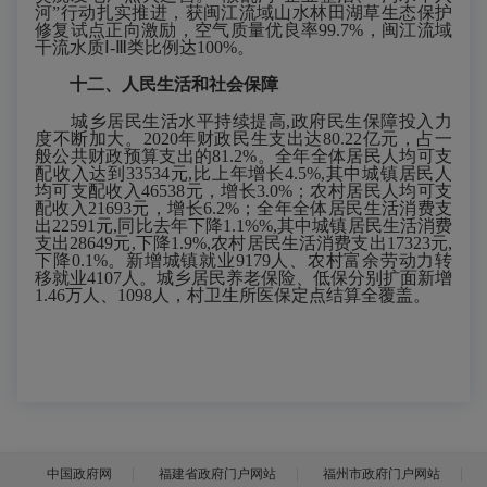
河
”
行动扎实推进，获闽江流域山水林田湖草生态保护
修复试点正向激励，空气质量优良率99.7%，闽江流域
干流水质
Ⅰ
-
Ⅲ
类比例达100%。
十
二
、人民生活和社会保障
城乡居民生活水平持续提高
,政府民生保障投入力
度不断加大。
2020年
财政民生支出达
80.22亿元，占一
般公共财政预算支出的81.2%。
全
年全体居民人均可支
配收入达到
33534
元
,比上年增长
4.5
%,其中城镇居民人
均可支配收入
46538
元，增长
3.0
%；农村居民人均可支
配收入
21693
元，增长
6.2
%；全年全体居民生活消费支
出
22591
元
,同比去年
下降
1.1%
%,其中城镇居民生活消费
支出
28649
元
,
下降
1.9
%,农村居民生活消费支出173
23
元
,
下降
0.1
%。
新增城镇就业
9179人、农村富余劳动力转
移就业4107人。城乡居民养老保险、低保分别扩面新增
1.46万人、1098人，村卫生所医保定点结算全覆盖。
中国政府网
福建省政府门户网站
福州市政府门户网站