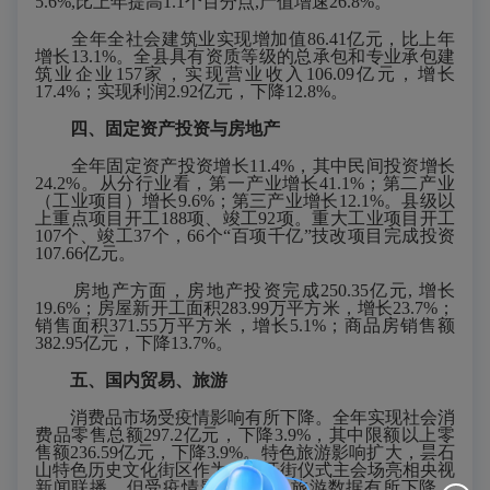
5.6
%,比上年提高
1.1
个百分点
,产值增速
26.8
%。
全年全社会建筑业实现增加值
86.41
亿元，比上年
增长
13.1
%。全县具有资质等级的总承包和专业承包建
筑业企业
157
家，实现营业收入
106.09
亿元，增长
17.4
%；实现利润
2.92
亿元，
下降
12.8
%。
四、固定资产投资与房地产
全
年
固定资产投资增长
11.4
%，其中民间投资
增长
24.2
%。从分行业看，第一产业
增长
41.1
%；第二产业
（工业项目）增长
9.6
%；第三产业增长
12.1
%。县级以
上重点项目开工
188
项、竣工
92
项
。
重大工业项目开工
107个、竣工37个，66个
“
百项千亿
”
技改项目完成投资
107.66亿元
。
房地产方面，房地产投资完成
250.35
亿元
, 增长
19.6
%；房屋新开工面积
283.99
万平方米，增长
23.7
%；
销售面积
371.55
万平方米，增长
5.1
%；商品房销售额
382.95
亿元，
下降
13.7
%。
五、国内贸易、旅游
消费品市场
受疫情影响有所下降
。全年实现社会消
费品零售总额
297.2
亿元，
下降
3
.9%，其中限额以上零
售额
236.59
亿元，
下降
3.9
%。特色旅游影响扩大，
昙石
山特色历史文化街区作为全市开街仪式主会场亮相央视
新闻联播
，
但受疫情影响，全县旅游数据有所下降，