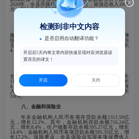
20
20
年，全县共接待游客
555
万人次，旅游总收入
2
0
亿
元，同比
去年
分别
下降
了
31.6
%和
23.1
%。
六、对外经济
检测到非中文内容
坚持
“
优出优进
”
，加快培育以技术、品牌、质量、
服务为核心的竞争新优势。加大外贸企业扶持力度，继
是否启用自动翻译功能？
续实行企业出口保险制度，支持发展跨境电商，鼓励自
主品牌扩大出口。
2020年
实际利用外资
2.41
亿元，
增长
4.1
%。
开启后5天内将文章内容快速呈现对应浏览器设
置语言的译文！
七、交通、邮电
交通运输和邮电通信业持续发展。全年交通运输、
仓储及邮政业完成增加值
24.05
亿元，比上年增长
开启
关闭
11
%。全年邮政业务收入（不含速递）
1.20
亿元
,增长
4.1%。电信业务收入
2.66
亿元，
增长
7.4
%；联通业务收
入
1.91
亿元，增长
33.8
%；移动业务收入4.
61
元，增长
3.
6
%。
八、金融和保险业
年末金融机构人民币各项存贷款余额
1311.59
亿
元，增长
12.2
%。其中，金融机构存款余额
716.24
亿
元，增长
8.4
%，住户储蓄存款余额
395.27
亿元，增长
14.4%；金融机构人民币各项贷款余额
595.35
亿元，增
长
17.2
%。保险事业：全县保险业实现各项保费收入