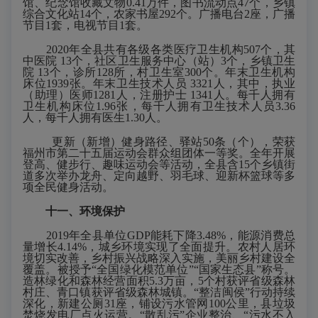
馆、纪念馆收藏文物0.4
1
万件，图书流动点
47个，乡镇
综合文化站14个，农家书屋292个。广播电台2座，广播
节目1套，电视节目1套。
2020年
全
县
共有各级各类医疗卫生机构
507
个，其
中医院
13
个，
社区
卫生
服务中心（站）
3个，
乡镇卫生
院
13
个，
诊所
128所，
村卫生
室
300
个。年末卫生机构
床位
1939
张。年末卫生技术人员
3321
人，其中，执业
（助理）医师
1281
人，注册护士
1341
人。每千人拥有
卫生机构床位
1.96
张，每千人拥有卫生技术人员
3.36
人，每千人拥有医生
1.30
人。
更新（新增）健身路径、驿站
50条（个），荣获
福州市第二十五届运动会群众组团体一等奖。全年开展
登高、健步行、
趣味运动会
等活动，全
县
含
15
个
乡镇街
道多次
举办龙舟、定向越野、羽毛球、
迎新杯篮球
等多
项全民健身活动。
十
一
、环境保护
201
9
年全县单位
GDP能耗下降
3.48
%，
能源消费总
量增长
4.14%
，城乡环境实现了全面提升。农村人居环
境切实改善，
乡村振兴战略深入实施，美丽乡村建设全
覆盖。被授予
“
全国绿化模范单位
”“
国家生态县
”
称号。
造林绿化和森林经营面积5.3万亩，5个村获评省级森林
村庄、青口镇获评省级森林城镇。
“
整洁闽侯
”
行动持续
深化，新建公厕31座，铺设污水管网100公里，县垃圾
焚烧发电厂点火运营。
“
散乱污
”
企业整治、
“
污水不入