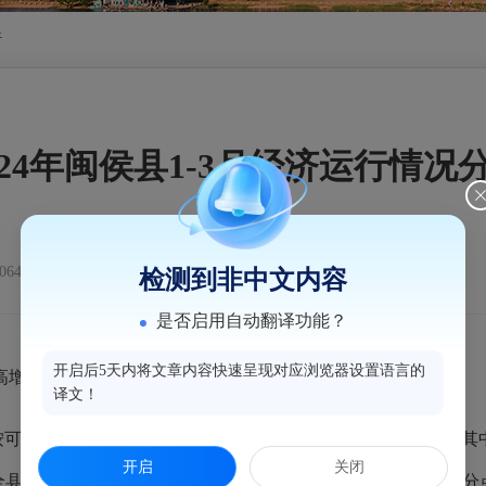
析
024年闽侯县1-3月经济运行情况
64
检测到非中文内容
是否启用自动翻译功能？
开启后5天内将文章内容快速呈现对应浏览器设置语言的
增长拉动影响，一季度GDP较快增长,实现良好开局。
译文！
按可比价格计算同比增长9.1%，比上年全年提高5.6个百分点。其中
开启
关闭
.5。全县规模以上工业增加值增长18.3%，比上年全年提高13.7个百