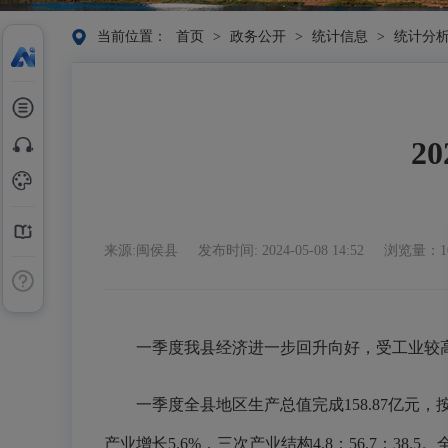
当前位置：
首页
>
政务公开
>
统计信息
>
统计分
2
来源:闽侯县
发布时间: 2024-05-08 14:52
浏览量：10
一季度我县经济进一步回升向好，受工业较高
一季度全县地区生产总值完成158.87亿元，
产业增长5.6%，三次产业结构4.8：56.7：38