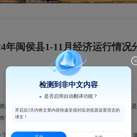
析
024年闽侯县1-11月经济运行情况
检测到非中文内容
是否启用自动翻译功能？
依然保持较高增长。多项指标增幅均呈回落态势，特别是
开启后5天内将文章内容快速呈现对应浏览器设置语言的
译文！
市平均水平。
工业增加值增长18.5%，环比上月回落了0.8个百分点。