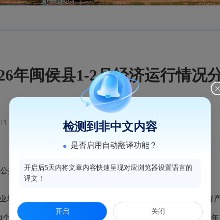
析
026年闽侯县1-2月经济运行情况
13
检测到非中文内容
是否启用自动翻译功能？
开启后5天内将文章内容快速呈现对应浏览器设置语言的
公共预算收入、社会消费品零售总额高于全市平均水平。
译文！
增加值同比增长5.2%，比上年全年回落3.8个百分点；固定资产
开启
关闭
.4个百分点；地方一般公共预算收入同比增长31.4%，比上年全