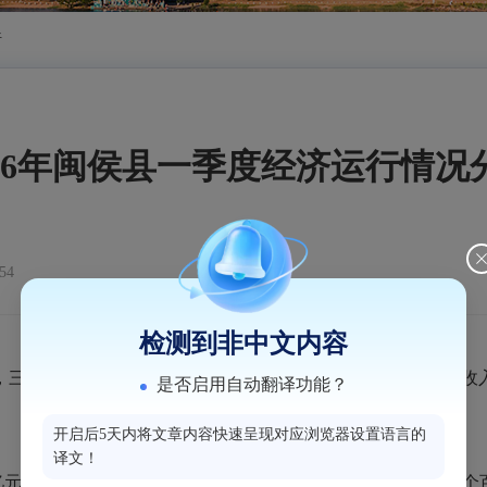
析
026年闽侯县一季度经济运行情况
54
检测到非中文内容
，三产增加值、建筑业增加值、工业固投、地方一般公共预算收
是否启用自动翻译功能？
开启后5天内将文章内容快速呈现对应浏览器设置语言的
译文！
亿元，按可比价格计算同比增长5.3%，增幅比上年全年回落0.9