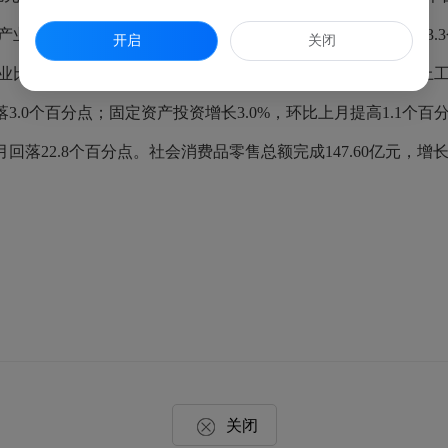
产业增加值完成111.77亿元，增长3.5%，增幅比上年全年回落3.
开启
关闭
比3.8:50.2:46.0。其他指标中，规上工业产值增长3.5%；规
.0个百分点；固定资产投资增长3.0%，环比上月提高1.1个百分
落22.8个百分点。社会消费品零售总额完成147.60亿元，增长
关闭