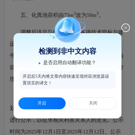
3
3
五、化粪池容积由75m
改为50m
。
调整后该总平面规划方案各项技术指标与建
设工程规划许可证（建字第350121202300081
检测到非中文内容
号）各项规划技术指标均保持不变。以上调整内
是否启用自动翻译功能？
容符合土地出让合同相关规划条件及有关规划管
开启后5天内将文章内容快速呈现对应浏览器设
理技术规定的要求。
置语言的译文！
依据《福建省实施<中华人民共和国城乡规
开启
关闭
划法>办法》第五十三条，现将调整前后的图纸
进行公示，以征求相关利害关系人的意见。公示
时间为2025年12月1日至2025年12月12日。公示