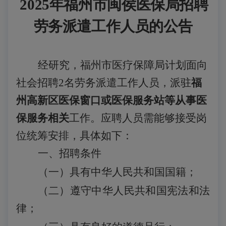
2025年
福州市
闽侯
医保局
招聘
劳务派遣工作人员的
公告
经研究，福州市医疗保障局计划面向
社会招聘
2名劳务派遣工作人员
，
派驻
福
州高新区医保窗口或医保服务站等从事医
保服务相关
工作。
应聘人员需能够接受岗
位统筹安排
，
具体如下：
一、招聘条
件
（一）具
有中华人民共和国国籍；
（二）遵守中华人民共和国宪法和法
律；