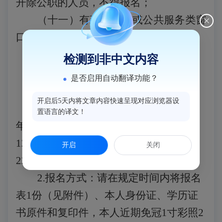
开除公职的人员，不得报名；
（十一）有政府部门或公共服务类窗
口工作经验优先。
二、招聘人数
检测到非中文内容
拟招聘总人数
2人。
是否启用自动翻译功能？
三、报名方法
开启后5天内将文章内容快速呈现对应浏览器设
1.报名时间：2025年12月4日至2025
置语言的译文！
年12月8日（正常上班时间，上午8：00-
12：00，下午2：30-5：30，
联系电话：
开启
关闭
22928251）
。
2.
报名方式：请在规定时间内
将
报名
表
1份（见附件）、本人身份证、学历证
书原件和复印件，本人近期免冠1寸彩照2