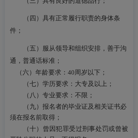
（三）具有良好的道德品行；
（四）具有正常履行职责的身体条
件
；
（五）服从领导和组织安排，善于沟
通，普通话标准；
（
六
）年龄要求：
40
周岁以下
；
（
七
）学历要求：
大专
及以上；
（
八
）专业要求：
不限；
（
九
）报名者的毕业证及相关证书必
须在报名前取得；
（
十
）曾因犯罪受过刑事处罚或曾被