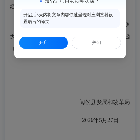
是否启用自动翻译功能？
经信政法〔2018〕167号）
开启后5天内将文章内容快速呈现对应浏览器设
置语言的译文！
2.《国网闽侯县供电公司关于110千伏超
大Ⅰ路等2条电力线路保护区划定的函》（侯电函
开启
关闭
〔2026〕10号）
闽侯县发展和改革局
2026年5月27日