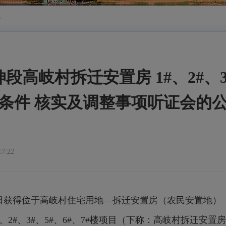
告
高岐村拆迁安置房 1#、2#、3#
条件 核实及调整事项听证会的
7:22
日获得位于高岐村住宅用地—拆迁安置房（农民安置地）（批
、2#、3#、5#、6#、7#楼项目（下称：高岐村拆迁安