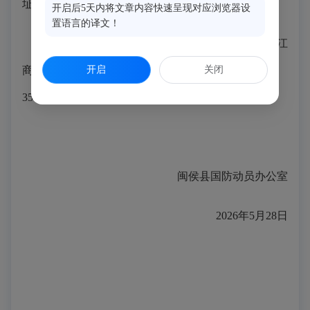
址。
开启后5天内将文章内容快速呈现对应浏览器设
置语言的译文！
县国动办地址：闽侯县甘蔗街道滨城大道73号滨江
开启
关闭
商务中心E栋7层，电话：
0591-62198897
，邮编：
350100。
闽侯县国防动员办公室
2026年5月28日