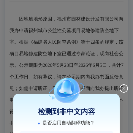
因地质地形原因，福州市园林建设开发有限公司向
我办申请福州城市公益性公墓项目易地修建防空地下
室。根据《福建省人民防空条例》第十四条的规定，该
项目易地修建防空地下室已通过专家论证，现向社会公
示。公示期限为2026年5月28日至2026年6月5日，共计7
个工作日。如有异议，请在公示期内向我办书面反馈意
见；如需申请听证，应在公示期内书面向我办提出听证
申请。书面反馈意见、听证申请的递送时间或邮戳日不
检测到非中文内容
得超过公示期最后一日24:00，逾期视为无效。提交的
是否启用自动翻译功能？
书面材料须注明联系人真实姓名、联系电话及联系地