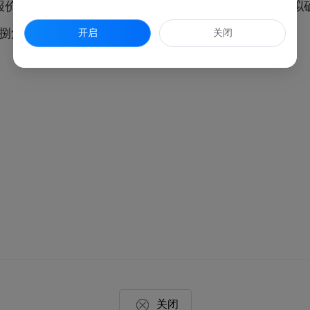
报价材料均符合要求，按照每单报价最低价中标原则，拟
为每单捌角壹分（￥0.81元）。特此公告。
开启
关闭
关闭