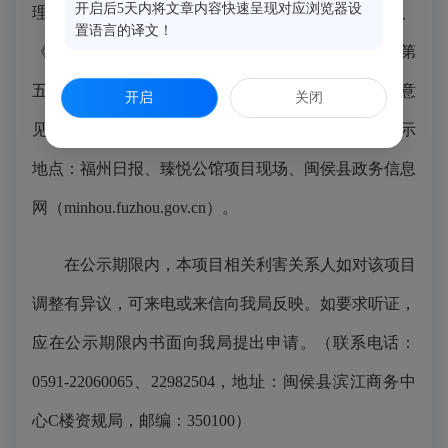
开启后5天内将文章内容快速呈现对应浏览器设
理工作的通知》（自然资发〔2023〕237号）规定、
置语言的译文！
《福建省实施<中华人民共和国城乡规划法>办法》第
五十三条，现进行批前公示，征求相关利害关系人的意
开启
关闭
见。公示时间为2026年6月4日至2026年6月17日。公示
地点：福州日报、臻悦公馆项目现场、闽侯县政务信息
网（minhou.fuzhou.gov.cn）。
在公示期限内，本项目相关利害关系人如对该项目
调整有异议，可来电或来信向我局反映。如要求听证，
应在公示期限内书面向我局提出申请。（联系电话：
0591-22060065、22982504，地址：闽侯县滨江商务中
心C楼资规局，邮编：350100）