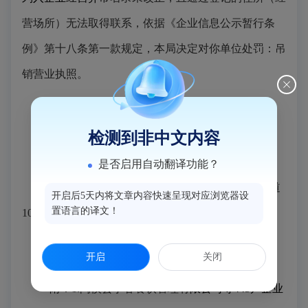
营场所）无法取得联系，依据
《企业信息公示暂行条
例》第十八条第一款规定，本局决定对你单位处罚：吊
销营业执照。
自公告发布之日起经过三十日，即视为送达。
检测到非中文内容
联系人：黄书铭
联系电话：
0591-22068315
是否启用自动翻译功能？
联系地址：福建省闽侯县甘蔗街道昙石山西大道
开启后5天内将文章内容快速呈现对应浏览器设
置语言的译文！
100
号
开启
关闭
附：
1.
闽侯县亨客餐饮管理有
限公司等
445
户企业