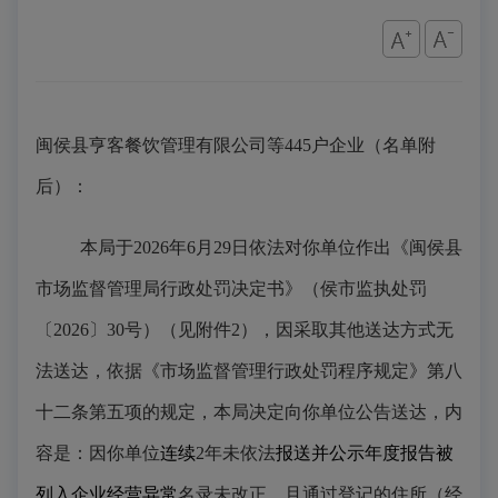
闽侯县亨客餐饮管理有限公司等
445
户企业（名单附
后）：
本局于
2026
年
6
月
29
日
依法对你单位作出《闽侯县
市场监督管理局行政处罚决定书》（侯市监执处罚
〔
2026
〕
30
号）（见附件
2
），因采取其他送达方式无
法送达，依据《市场监督管理行政处罚程序规定》第八
十二条第五项的规定，本局决定向你单位公告送达，内
容是：因你单位
连续
2
年未依法
报送并公示年度报告被
列入企业经营异常
名录未改正，且通过登记的住所（经