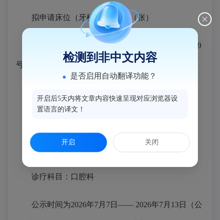
拟申请床位（牙椅）：牙椅4（张）
机构选址：福建省闽侯县白沙镇平安路89-8、89-9
检测到非中文内容
号
是否启用自动翻译功能？
所有制形式：私人
开启后5天内将文章内容快速呈现对应浏览器设
置语言的译文！
经营性质：营利性
开启
关闭
服务对象：社会
诊疗科目：口腔科
公示时间为2026年7月7日—— 2026年7月13日（公