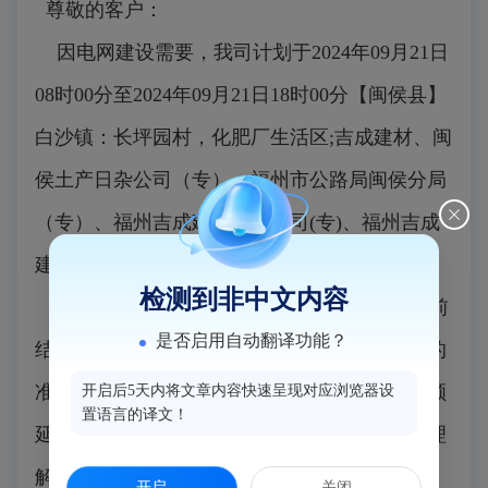
尊敬的客户：
因电网建设需要，我司计划于2024年09月21日
08时00分至2024年09月21日18时00分【闽侯县】
白沙镇：长坪园村，化肥厂生活区;吉成建材、闽
侯土产日杂公司（专）、福州市公路局闽侯分局
（专）、福州吉成建材有限公司(专)、福州吉成
建材有限公司（专）附近等实施停电。
检测到非中文内容
请提前做好停电准备，由于当日工作可能提前
是否启用自动翻译功能？
结束，线路可能提前送电，也请做好随时来电的
准备；若遇下雨等恶劣天气，上述施工可能将顺
开启后5天内将文章内容快速呈现对应浏览器设
置语言的译文！
延，我们对停电给您带来不便深表歉意，敬请理
解和支持！关注“国网福建电力”或“网上国网
开启
关闭