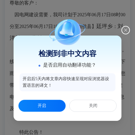
尊敬的客户：
因电网建设需要，我司计划于2025年06月17日08时00
廷坪乡
刘
分至2025年06月17日18时00分【闽侯县】
：
洋村、西蒲村
附近等实施停电。
请提前做好停电准备，由于当日工作可能提前结束，
检测到非中文内容
线路可能提前送电，也请做好随时来电的准备；若遇下
是否启用自动翻译功能？
雨等恶劣天气，上述施工可能将顺延，我们对停电给您
开启后5天内将文章内容快速呈现对应浏览器设
带来不便深表歉意，敬请理解和支持！关注“国网福建
置语言的译文！
电力”或“网上国网95598”微信，即可查询实时停电信息
开启
关闭
及未来7天计划停电等信息。
特此公告！