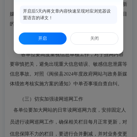
各单位要对照《闽侯县2024年度政府网站与政务新
开启后5天内将文章内容快速呈现对应浏览器设
媒体绩效考核实施方案的通知》内容，及时做好各栏目
置语言的译文！
的更新工作，做到信息及时化，确保信息高效便民。
开启
关闭
（二）审慎把关信息发布工作
各单位要高度重视信息审核工作，对于挂网内容
要审慎把关，避免出现重大信息错误、敏感信息泄露等
信息事故。对照《闽侯县2024年度政府网站与政务新媒
体绩效考核实施方案的通知》中单否事项自查自纠。
（三）切实加强读网巡网工作
各单位要加大网站的日常读网巡网力度，安排固定人
员进行读网巡网工作，确保相关栏目每月正常更新，对
信息保障不力的栏目，要进行合并删减，并对业务变更