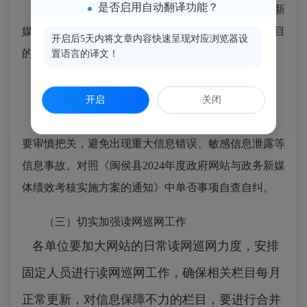
是否启用自动翻译功能？
各单位要对照《闽侯县2024年度政府网站与政务新
媒体绩效考核实施方案的通知》内容，及时做好各栏目
开启后5天内将文章内容快速呈现对应浏览器设
的更新工作，做到信息及时化，确保信息高效便民。
置语言的译文！
（二）审慎把关信息发布工作
开启
关闭
各单位要高度重视信息审核工作，对于挂网内容
要审慎把关，避免出现重大信息错误、敏感信息泄露等
信息事故。对照《闽侯县2024年度政府网站与政务新媒
体绩效考核实施方案的通知》中单否事项自查自纠。
（三）切实加强读网巡网工作
各单位要加大网站的日常读网巡网力度，安排
固定人员进行读网巡网工作，确保相关栏目每月
正常更新，对信息保障不力的栏目，要进行合并