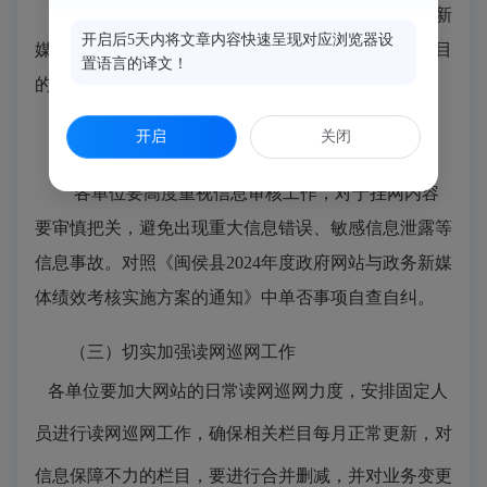
各单位要对照《闽侯县2024年度政府网站与政务新
开启后5天内将文章内容快速呈现对应浏览器设
媒体绩效考核实施方案的通知》内容，及时做好各栏目
置语言的译文！
的更新工作，做到信息及时化，确保信息高效便民。
开启
关闭
（二）审慎把关信息发布工作
各单位要高度重视信息审核工作，对于挂网内容
要审慎把关，避免出现重大信息错误、敏感信息泄露等
信息事故。对照《闽侯县2024年度政府网站与政务新媒
体绩效考核实施方案的通知》中单否事项自查自纠。
（三）切实加强读网巡网工作
各单位要加大网站的日常读网巡网力度，安排固定人
员进行读网巡网工作，确保相关栏目每月正常更新，对
信息保障不力的栏目，要进行合并删减，并对业务变更